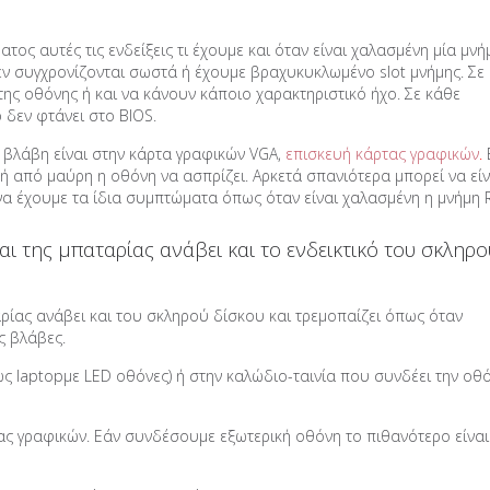
ος αυτές τις ενδείξεις τι έχουμε και όταν είναι χαλασμένη μία μνή
εν συγχρονίζονται σωστά ή έχουμε βραχυκυκλωμένο slot μνήμης. Σε
της οθόνης ή και να κάνουν κάποιο χαρακτηριστικό ήχο. Σε κάθε
 δεν φτάνει στο BIOS.
η βλάβη είναι στην κάρτα γραφικών VGA,
επισκευή κάρτας γραφικών
.
 από μαύρη η οθόνη να ασπρίζει. Αρκετά σπανιότερα μπορεί να είν
 να έχουμε τα ίδια συμπτώματα όπως όταν είναι χαλασμένη η μνήμη 
αι της μπαταρίας ανάβει και το ενδεικτικό του σκληρο
αρίας ανάβει και του σκληρού δίσκου και τρεμοπαίζει όπως όταν
ς βλάβες.
ς laptopμε LED οθόνες) ή στην καλώδιο-ταινία που συνδέει την οθ
ας γραφικών. Εάν συνδέσουμε εξωτερική οθόνη το πιθανότερο είναι