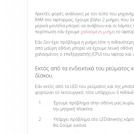
Αρκετές φορές ανάλογος με τον τύπο του μηχανήματ
RAM στο laptopμας, έχουμε βάλει 2 μνήμες που δ
μερικά μοντέλα μπορεί να ανάβουν και οι λάμπες 
περίπτωση εάν έχουμε
χαλασμένη μνήμη
το laptop
Εάν δεν έχει πρόβλημα η μνήμη τότε η πιθανότερ
από μαύρη οθόνη μπορεί να έχουμε λευκή οθόνη ή
χαλασμένος ο επεξεργαστής (CPU) του laptop και
Εκτός από τα ενδεικτικά του ρεύματος κ
δίσκου.
Εάν εκτός από τα LED του ρεύματος και της μπατ
φορτώνει το λειτουργικό, τότε υπάρχουν 3 πιθανέ
1
Έχουμε πρόβλημα στην οθόνη μας (κυρίω
την μητρική πλακέτα.
2
Υπάρχει πρόβλημα στο LEDdriveτης κάρτ
θα δούμε εικόνα