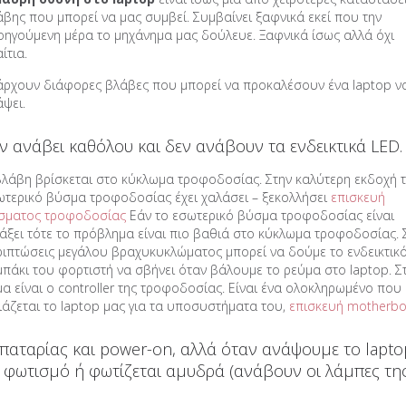
άβης που μπορεί να μας συμβεί. Συμβαίνει ξαφνικά εκεί που την
οηγούμενη μέρα το μηχάνημα μας δούλευε. Ξαφνικά ίσως αλλά όχι
ίτια.
άρχουν διάφορες βλάβες που μπορεί να προκαλέσουν ένα laptop ν
ψει.
ν ανάβει καθόλου και δεν ανάβουν τα ενδεικτικά LED.
βλάβη βρίσκεται στο κύκλωμα τροφοδοσίας. Στην καλύτερη εκδοχή 
ωτερικό βύσμα τροφοδοσίας έχει χαλάσει – ξεκολλήσει
επισκευή
σματος τροφοδοσίας
Εάν το εσωτερικό βύσμα τροφοδοσίας είναι
τάξει τότε το πρόβλημα είναι πιο βαθιά στο κύκλωμα τροφοδοσίας. 
ριπτώσεις μεγάλου βραχυκυκλώματος μπορεί να δούμε το ενδεικτικ
μπάκι του φορτιστή να σβήνει όταν βάλουμε το ρεύμα στο laptop. Σ
 είναι ο controller της τροφοδοσίας. Είναι ένα ολοκληρωμένο που
ειάζεται το laptop μας για τα υποσυστήματα του,
επισκευή motherb
παταρίας και power-on, αλλά όταν ανάψουμε το lapto
 φωτισμό ή φωτίζεται αμυδρά (ανάβουν οι λάμπες τη