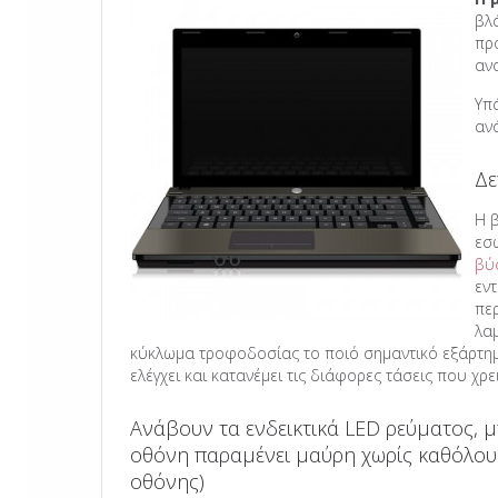
βλ
πρ
ανα
Υπ
ανά
Δε
Η 
εσ
βύ
εν
πε
λα
κύκλωμα τροφοδοσίας το ποιό σημαντικό εξάρτημα
ελέγχει και κατανέμει τις διάφορες τάσεις που χρ
Ανάβουν τα ενδεικτικά LED ρεύματος, μ
οθόνη παραμένει μαύρη χωρίς καθόλου
οθόνης)