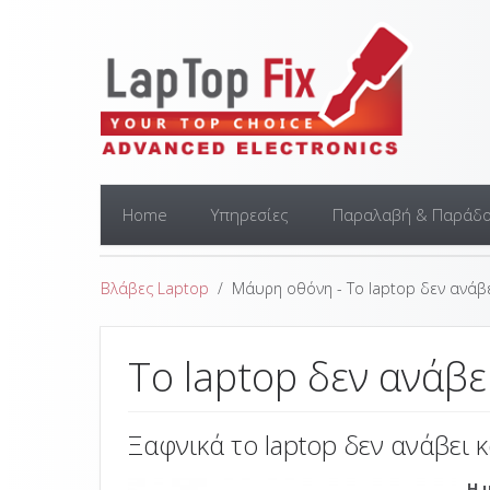
Home
Υπηρεσίες
Παραλαβή & Παράδ
Βλάβες Laptop
Μάυρη οθόνη - Το laptop δεν ανάβ
Το laptop δεν ανάβ
Ξαφνικά το laptop δεν ανάβει
Η 