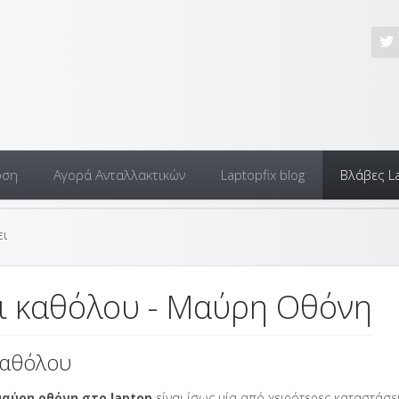
οση
Αγορά Ανταλλακτικών
Laptopfix blog
Βλάβες L
ει
ει καθόλου - Μαύρη Οθόνη
 καθόλου
μαύρη οθόνη στο laptop
είναι ίσως μία από χειρότερες καταστάσε