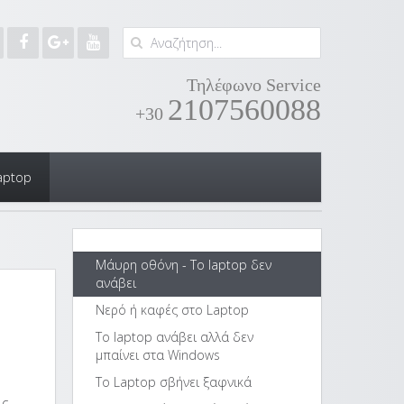
Τηλέφωνο Service
2107560088
+30
aptop
Μάυρη οθόνη - Το laptop δεν
ανάβει
Νερό ή καφές στο Laptop
Το laptop ανάβει αλλά δεν
μπαίνει στα Windows
Το Laptop σβήνει ξαφνικά
ις