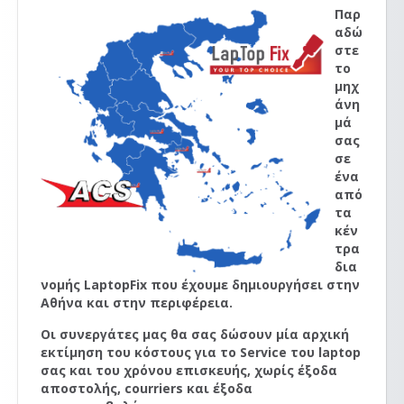
Παρ
αδώ
στε
το
μηχ
άνη
μά
σας
σε
ένα
από
τα
κέν
τρα
δια
νομής LaptopFix που έχουμε δημιουργήσει στην
Αθήνα και στην περιφέρεια.
Οι συνεργάτες μας θα σας δώσουν μία αρχική
εκτίμηση του κόστους για το Service του laptop
σας και του χρόνου επισκευής, χωρίς έξοδα
αποστολής, courriers και έξοδα