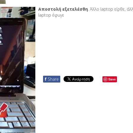
Αποστολή εξετελέσθη
. Άλλο laptop είρθε, άλ
laptop έφυγε
f
Share
Save