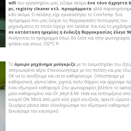
wifi
του εργαστηρίου μας, είδαμε ακόμα
ένα τόνο άχρηστα b
pc, registry cleaner κτλ. προγράμματα
αλλά παρατηρήσαμε
κάτι ακόμα. Ο πελάτης είχε εγκαταστήσει το CoreTemp. Ένα
πρόγραμμα που μας δείχνει τις θερμοκρασίες λειτουργίας του
μηχανήματος το οποίο έτρεχε στο taskbar. Και ενώ το μηχάνημ
σε κατάσταση ηρεμίας η ένδειξη θερμοκρασίας έλεγε 9
Ανοίγοντας το πρόγραμμα όπως θα δείτε και στην φωτογραφία 
φτάσει και στους 102°C !!!
Το
άμοιρο μηχάνημα μούγκριζε
με το ανεμιστηράκι του ζητ
απεγνωσμένα αέρα. Επικοινωνήσαμε με τον πελάτη και μας έδω
ΟΚ να το ανοίξουμε και να το καθαρίσουμε. Οπλιστήκαμε με
καθαριστικά, γάντια latex, χαρτιά, πολύ θάρρος και αρχίσαμε π
έναν εξωτερικό καθαρισμό. Στις φωτογραφίες βλέπετε το lapto
μίσο-καθαρισμένο σαν Dr. Jekyll & Mr. Hide και λεπτομέρεια από
κουμπί ON. Μετά από μισό κιλό χαρτί κουζίνας, αρκετό ιδρώτα 
ζευγάρια γάντια latex ολοκληρώσαμε τον εξωτερικό καθαρισμό 
ξεκινήσαμε τον εσωτερικό.