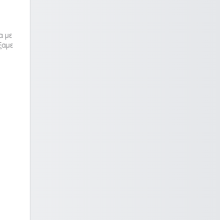
α με
ξαμε