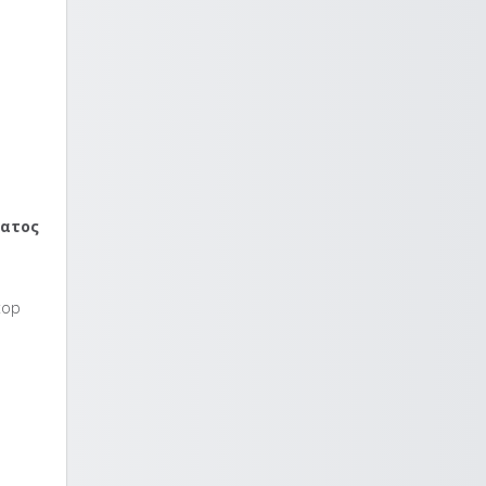
ματος
top