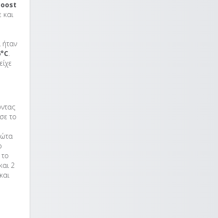
oost
 και
α ήταν
6°C
.
είχε
ώντας
σε το
ρώτα
p
 το
και 2
και