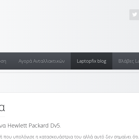
οση
Αγορά Ανταλλακτικών
Laptopfix blog
Βλάβες L
α
α Hewlett Packard Dv5.
ωή που υπολόγισε η κατασκευάστρια του αλλά αυτό δεν σημαίνει ότι 